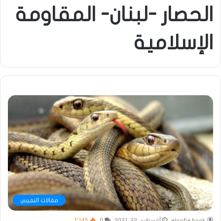
الحصار -لبنان- المقاومة
الإسلامية
مقالات النفيس
elnafis book
أغسطس 22, 2021
0
1٬145