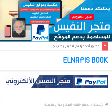
دكتور أحمد راسم النفيس يكتب: جواز عتريس من فؤادة باطل!! وجواز براقش من حُنين فاشل!!
ELNAFIS BOOK
الرئيسية
/
الحصار -لبنان- المقاومة الإسلامية