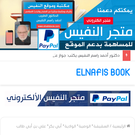
دكتور أحمد راسم النفيس يكتب: جواز عتريس من فؤادة باطل!! وجواز براقش من حُنين فاشل!!
ELNAFIS BOOK
الرئيسية
/
السقيفة* الوصية* الولاية* أبي بكر* علي بن أبي طالب