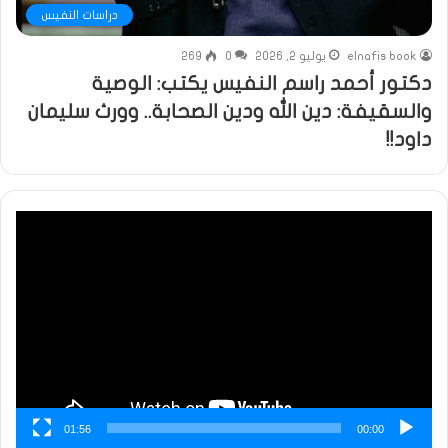
دراسات النفيس
elnafis book
يوليو 2, 2026
0
269
دكتور أحمد راسم النفيس يكتب: الوصية
والسقيفة: دين الله ودين الصحابة.. وورث سليمان
داود!!
مشغل
الفيديو
01:56
00:00