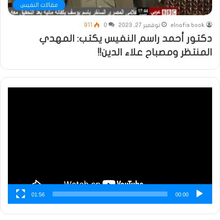
مقالات النفيس
elnafis book
نوفمبر 27, 2023
0
911
دكتور أحمد راسم النفيس يكتب: المهدي
المنتظر ومصباح علاء الدين!!
مشغل
الفيديو
01:56
00:00