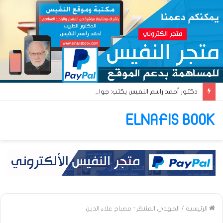
دكتور أحمد راسم النفيس يكتب: جواز عتريس من فؤادة باطل!! وجواز براقش من حُنين فاشل!!
ELNAFIS BOOK
الرئيسية
/
المهدي المنتظر- مصباح علاء الدين