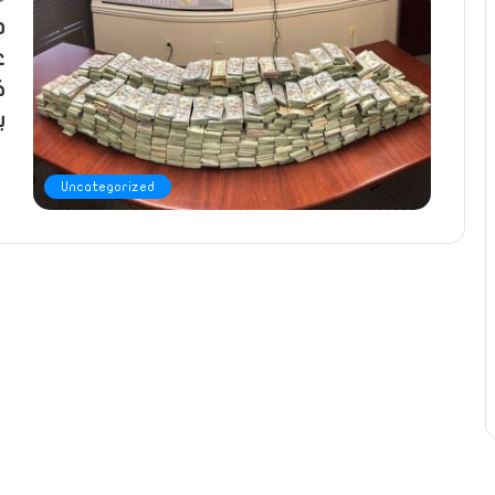
د
ع
ك
ب
Uncategorized