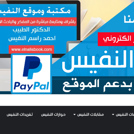
يس يكتب: جواز عتريس من فؤادة باطل!! وجواز براقش من حُنين فاشل!!
ات النفيس
مقابلات النفيس
حوارات النفيس
تغريدات النفيس