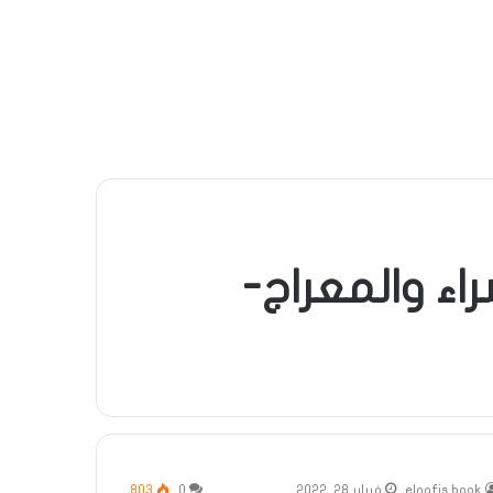
راء والمعراج-
elnafis book
فبراير 28, 2022
0
803