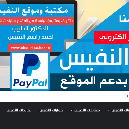
يس يكتب: جواز عتريس من فؤادة باطل!! وجواز براقش من حُنين فاشل!!
ات النفيس
مقابلات النفيس
حوارات النفيس
تغريدات النفيس