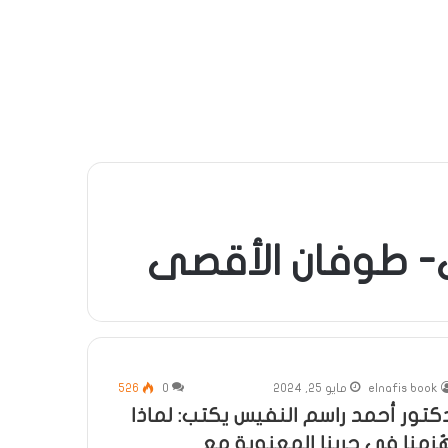
ي- طوفان الأقصى
elnafis book
مايو 25, 2024
0
526
كتور أحمد راسم النفيس يكتب: لماذا
ُزمنا في حربنا المعنوية مع