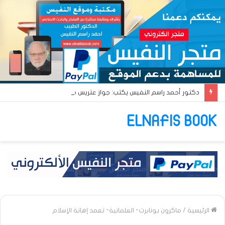
دكتور أحمد راسم النفيس يكتب: جواز عتريس من فؤادة باطل!! وجواز براقش من حُنين فاشل!!
ELNAFIS BOOK
الرئيسية
/
ماكرون بونابرت- العلمانية- تعمد إهانة الإسلام