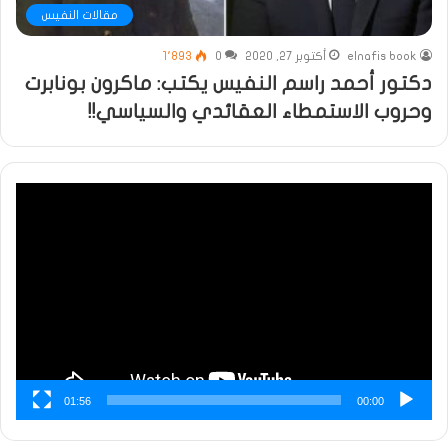
مقالات النفيس
elnafis book
أكتوبر 27, 2020
0
1٬893
دكتور أحمد راسم النفيس يكتب: ماكرون بونابرت
وحروب الاستمطاء العقائدي والسياسي!!
مشغل
الفيديو
01:56
00:00