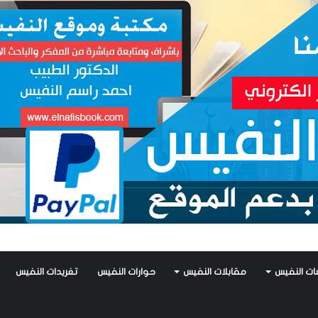
فيس يكتب: جواز عتريس من فؤادة باطل!! وجواز براقش من حُنين فاشل!!
ات النفيس
مقابلات النفيس
حوارات النفيس
تغريدات النفيس