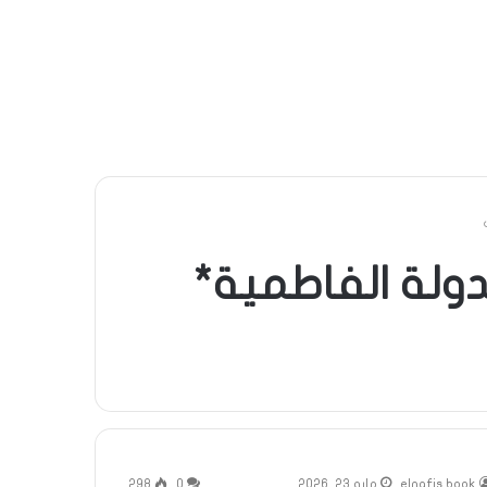
دولة الفاطمية*
elnafis book
مايو 23, 2026
0
298