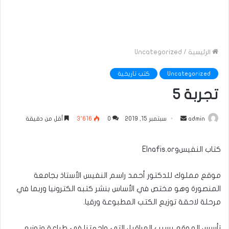
الرئيسية
/
Uncategorized
Uncategorized
كتب تاريخية
تجربة 5
أرسل
admin
سبتمبر 15, 2019
0
3٬616
أقل من دقيقة
بريدا
إلكترونيا
كتاب النفيسElnafis.org
موقع مملوك للدكتور أحمد راسم النفيس الأستاذ بجامعة
المنصورة وهو مختص في الأساس بنشر كتبه الكترونيا وربما في
مرحلة لاحقة توزيع الكتب المطبوعة ورقيا.
تأسس الموقع بسبب العراقيل التي واجهتنا في طباعة وتوزيع