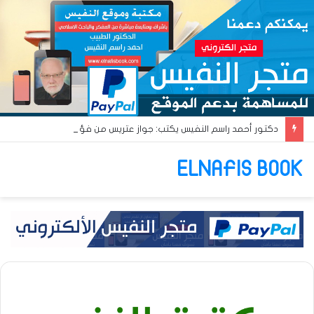
دكتور أحمد راسم النفيس يكتب: جواز عتريس من فؤادة باطل!! وجواز براقش من حُنين فاشل!!
ELNAFIS BOOK