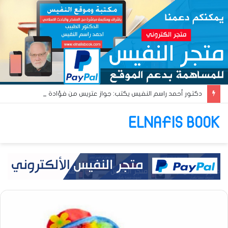
دكتور أحمد راسم النفيس يكتب: جواز عتريس من فؤادة باطل!! وجواز براقش من حُنين فاشل!!
ELNAFIS BOOK