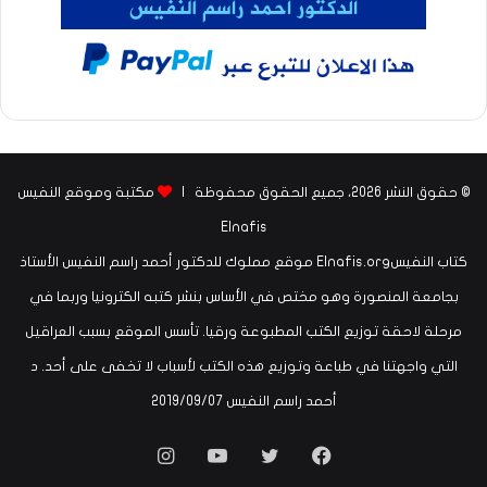
© حقوق النشر 2026، جميع الحقوق محفوظة |
مكتبة وموقع النفيس
Elnafis
كتاب النفيسElnafis.org موقع مملوك للدكتور أحمد راسم النفيس الأستاذ
بجامعة المنصورة وهو مختص في الأساس بنشر كتبه الكترونيا وربما في
مرحلة لاحقة توزيع الكتب المطبوعة ورقيا. تأسس الموقع بسبب العراقيل
التي واجهتنا في طباعة وتوزيع هذه الكتب لأسباب لا تخفى على أحد. د
أحمد راسم النفيس ‏07‏/09‏/2019
فيسبوك
تويتر
يوتيوب
انستقرام