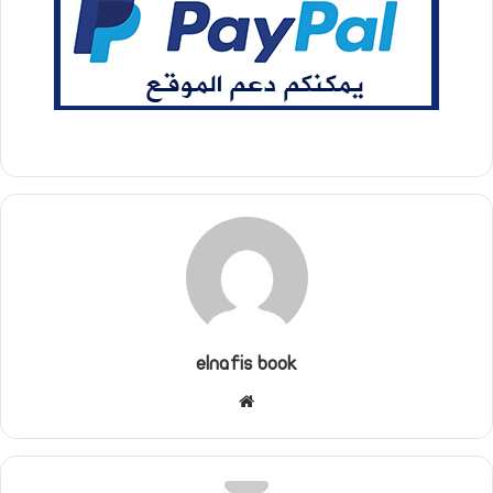
elnafis book
موقع
الويب