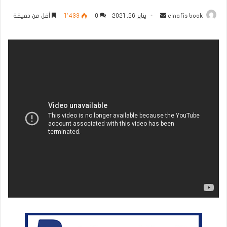
أرسل
elnafis book
يناير 26, 2021
0
1٬433
أقل من دقيقة
بريدا
إلكترونيا