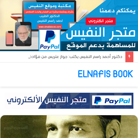
دكتور أحمد راسم النفيس يكتب: جواز عتريس من فؤادة باطل!! وجواز براقش من حُنين فاشل!!
ELNAFIS BOOK