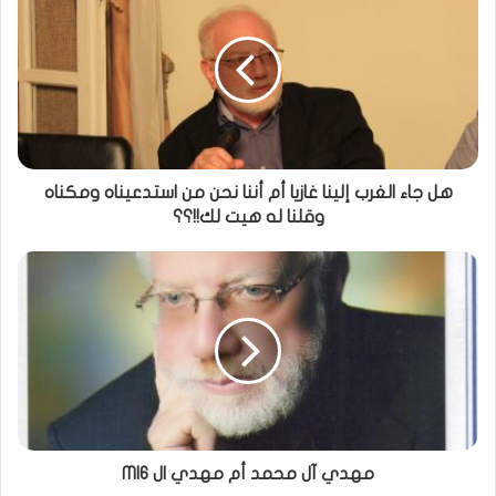
هل جاء الغرب إلينا غازيا أم أننا نحن من استدعيناه ومكناه
وقلنا له هيت لك!!؟؟
مهدي آل محمد أم مهدي ال MI6