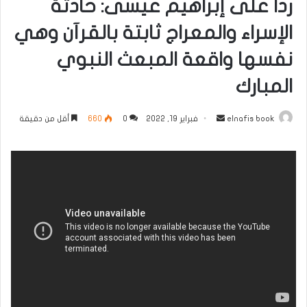
ردا على إبراهيم عيسى: حادثة
الإسراء والمعراج ثابتة بالقرآن وهي
نفسها واقعة المبعث النبوي
المبارك
أرسل
elnafis book
فبراير 19, 2022
0
660
أقل من دقيقة
بريدا
إلكترونيا