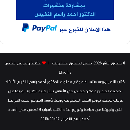
© حقوق النشر 2026، جميع الحقوق محفوظة |
مكتبة وموقع النفيس
Elnafis
كتاب النفيسElnafis.org موقع مملوك للدكتور أحمد راسم النفيس الأستاذ
بجامعة المنصورة وهو مختص في الأساس بنشر كتبه الكترونيا وربما في
مرحلة لاحقة توزيع الكتب المطبوعة ورقيا. تأسس الموقع بسبب العراقيل
التي واجهتنا في طباعة وتوزيع هذه الكتب لأسباب لا تخفى على أحد. د
أحمد راسم النفيس ‏07‏/09‏/2019