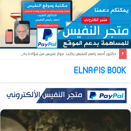
دكتور أحمد راسم النفيس يكتب: جواز عتريس من فؤادة باطل!! وجواز براقش من حُنين فاشل!!
ELNAFIS BOOK