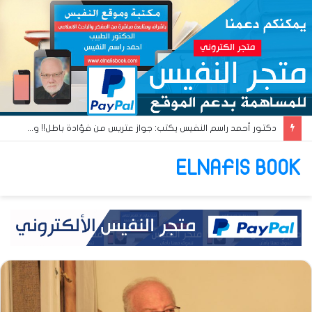
دكتور أحمد راسم النفيس يكتب: جواز عتريس من فؤادة باطل!! وجواز براقش من حُنين فاشل!!
ELNAFIS BOOK