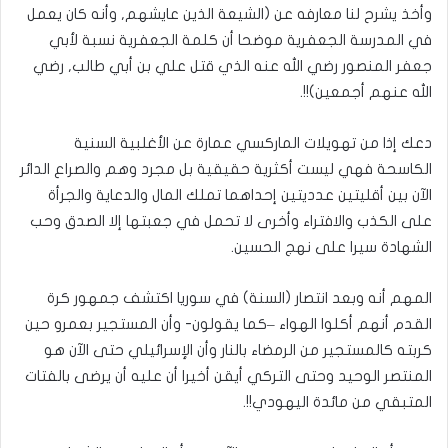
وأخذ يشرح لنا معارفه عن (الشيعة الذين عايشهم, وأنه كان يعمل
في المدرسة الجعفرية موضحا أن كلمة الجعفرية نسبة لأبي
جعفر المنصور رضي الله عنه الذي قتل علي بن أبي طالب, رضي
الله عنهم أجمعين)!!.
دعك إذا من تهويلات الماركسي عمارة عن الأغلبية السنية
الكاسحة فهي ليست أكثرية حقيقية بل مجرد وهم والصراع الدائر
الآن بين أقليتين عدديتين إحداهما تملك المال والدعاية والجرأة
على الكذب والافتراء وأخرى لا تحمل في جعبتها إلا الصدق وحب
الشهادة سيرا على نهج الحسين.
المهم أنه وبعد انتصار (السنة) في سوريا اكتشف جمهور كرة
القدم أنهم أكلوا الهواء –كما يقولون- وأن المستجير بعمرو حين
كربته كالمستجير من الرمضاء بالنار وأن الإسرائيلي حتى الآن هو
المنتصر الوحيد وحتى التركي أيقن أخيرا أن عليه أن يرضى بالفتات
المتبقي من مائدة اليهودي!!.