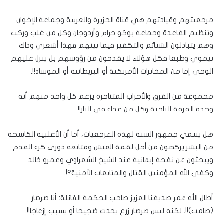
مرجعيتهم وقيادتهم هي قناة الجزيرة والعربية وجماعة الإخوان
وتنظيم القاعدة وجماعة بوكو حرام وأردوجان وكل من غلب وركب
وهم يتبادلون الشتائم والتكفير فيما بينهم فهذا أشعري وذاك
تيموي وطبعا فكل هؤلاء لا يقدحون من رؤوسهم بل ينزل عليهم
الوحي إما من المخابرات الأمريكية أو البريطانية أو الموساد!!.
محموعة من الفرق والأحزاب المتناحرة يزعم كل واحد منهم أنه
وحده الفرقة الناجية وكل من عداه في النار!!.
هل ينتمي جمهور السنة لهذه المرجعيات، أما أن الأغلبية الكاسحة
من البشر يركضون من أجل لقمة العيش ومتابعة دوري كرة القدم
ويبحثون عن نفحة إيمانية عند الشيخ الشعراوي وعمرو خالد
وكفى الله المؤمنين القتال والمتابعات الأمنية؟!.
أطال الله عمر صديقنا العزيز صاحب الحكمة القائلة: أنا صرصار
(صامت)!!، لكنه ليس صرصار زرع يحدث ضجيجا أو يسبب إزعاجا!!.