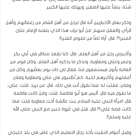
سُنَة، ينشأ عليها الصغير. ويهلك عليها الكبير.
وذكر بعض الأخباريين أنه قال لرجل من أهل الشام من زعمائهم وأهل
الرأي والعقل منهم: مَنْ أبو تراب هذا الذي يلعنه الإمام علىَ
المنبر؟!. قال: أراه لصاً من لصوص الفتن!!.
وأخبرني رجل من أهل العلم، قال: كنا نقعد نتناظر في أبي بكر
وعمر وعلي ومعاوية، ونذكر ما يذكره أهل العلم، وكان قوم من
العامة يأتون فيستمعون منا، فقال لي ذات يوم بعضُهم وكان من
أعقلهم وأكبرهم لحية، كم تُطْنبون في علي ومعاوية وفلان
وفلان، فقلت له: فما تقول أنت في ذلك. قال: من تريد. قلت: علي،
ما تقول فيه قال: أليس هو أبو فاطمة. قلت: ومَنْ كانت فاطمة.
قال: امرأة النبي عليه السلام بنت عائشة أخت معاوية قلت: فما
كانت قصة علي؟! قال: قتل في غَزوة حنين مع النبي صلى الله
عليه وسلم!!.
وقبل أعوام التقيت بأحد رجال التعليم الذي عاش في بلد خليجي