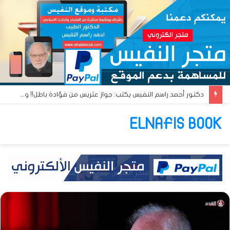
دكتور أحمد راسم النفيس يكتب: جواز عتريس من فؤادة باطل!! وجواز براقش من حُنين فاشل!!
ELNAFIS BOOK