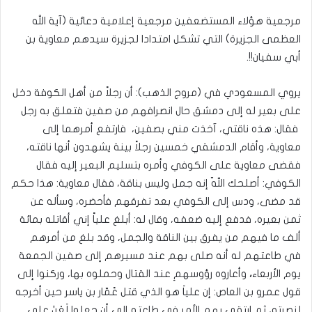
مرجعية هؤلاء المستضعفين مرجعية إعلامية دعائية (آية الله
العظمى الجزيرة) التي تشكل امتدادا لجزيرة سيدهم معاوية بن
أبي سفيان!!.
يروي المسعودي في (مروج الذهب): أن رجلاً من أهل الكوفة دخل
على بعير له إلى دمشق حال انصرافهم من صفين فتعلق به رجل
فقال: هذه ناقتي، آخذت مني بصفين، فارتفع أمرهما إلى
معاوية، وأقام الدمشقي خمسين رجلاً بينة يشهدون أنها ناقته،
فقضى معاوية على الكوفي وأمره بتسليم البعير إليه فقال
الكوفي: أصلحك اللهّ إنه جمل وليس بناقة، فقال معاوية: هذا حكم
قد مضى، ودس إلى الكوفي بعد تفرقهم فأحضره، وسأله عن
ثمن بعيره، فدفع إليه ضعفه، وقال له: أبلغ علياً إني أقاتله بمائة
ألف ما فيهم من يفرق بين الناقة والجمل، وقد بلغ من أمرهم
في طاعتهم له أنه صلى بهم عند مسيرهم إلى صفين الجمعة
يوم الأربعاء
،
وأعاروه رؤوسهمِ عند القتال وحملوه بها، وركنوا إلى
قول عمرو بن العاص: إن علياَ هو الذي قتل عًمّار بن ياسر حين أخرجه
لنصرته، ثم ارتقى بهم الأمر في طاعته إلى أن جعلوا لَعْنَ علي