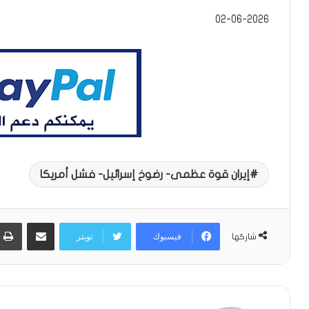
إيران قوة عظمى- رضوخ إسرائيل- فشل أمريكا
مشاركة عبر البريد
فيسبوك
تويتر
شاركها