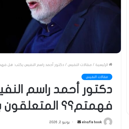
الرئيسية
/
مقالات النفيس
/
دكتور أحمد راسم النفيس يكتب: هل فهمت
مقالات النفيس
دكتور أحمد راسم النف
فهمتم؟؟ المتعلقون بح
أرسل
elnafis book
يونيو 2, 2026
بريدا