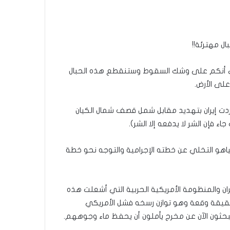
ل مهترئة!!
 أي أنكم على وشك السقوط وستنقطع هذه الحبال
لى الأرض.
دت إيران بتهديد مقابل شمل قصف شمال الكيان
 فإن الشر لا يدفعه إلا الشر).
نياهو التخلي عن خطته الإجرامية والتوجه نحو خطة
ران والمنظومة الأمريكية الحربية التي أشعلت هذه
على إيران يوم 28 فبراير 2026 قد أصبح حقيقة وقعة وهو توازن رسخه فشل الأمريكي
حثون الآن عن مخرج يأملون أن يحفظ ماء وجوههم.