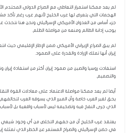
لم يعد ممكنا استمرار التعاطي مع الصراع الدولي المحتدم الآن 
الهجمات التي يتعرض لها عرب الخليج لأنهم عرب رغم تأكد مش
جزء أساس من العدوان الأمريكي الإسرائيلي ونحن هنا نتحدث عن
يوجب إدانة الظالم ومنعه من مواصلة الظلم.
لم يبق الصراع الإيراني الأمريكي ضمن الإطار الإقليمي حيث انتع
إيران أنها تملك الإرادة والقدرة على الصمود.
استفادت روسيا والصين من صمود إيران أكثر من استفادة إيران ونح
والتصميم.
أيضا لم يعد ممكنا مواصلة الاعتماد على معادلات القوة التق
يحق لغير العرب خاصة وأن المبرر الذي يسوقه العرب لتحالفهم م
الذي جرى النفخ فيه وتضخيمه ليس لأسباب واقعية بل لأسباب
يعتقد عرب الخليج أن من حفهم التخلص من أي وجود شيعي س
في حضن الإسرائيلي والصراخ المستمر عن الخطر الذي تمثله إير