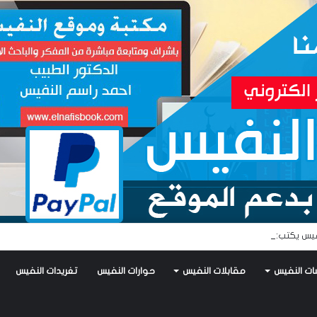
يس يكتب: جواز عتريس من فؤادة باطل!! وجواز براقش من حُنين فاشل!!
ات النفيس
مقابلات النفيس
حوارات النفيس
تغريدات النفيس