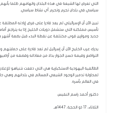
التي تعرض لها الشيعة في هذه البلدان واتهامهم ظلما بأنهم خل
سياسي في بلدان تجرم وتحرم أي نشاط سياسي.
تبين الآن أن الإسرائيلي لم يعد قادرا على فرض إرادته المطلق
تأسيس مملكته التي ستشمل دويلات الخليج إذا به يتراجع أمام ا
جديد وموازين قوى مختلفة عن نقطة البدء قبل بضعة أشهر فق
يدرك عرب الخليج الآن أن إسرائيل لم تعد قادرة على حمايتهم 
التواضع وقيمة حسن الجوار بدلا من معاداته وقصفه من أراضيه
الطائفية اليهودية الاستكبارية هي التي دفعت نتنياهو للإع
لمحاولة تدمير الوجود الشيعي المسالم في بلدانهم وهي حال
في العالم بأسره.
دكتور أحمد راسم النفيس
‏الثلاثاء‏، 17‏ ذو الحجة‏، 1447هـ