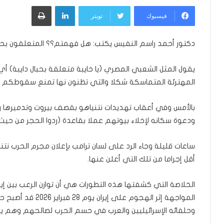
لينكدإن
طباعة
إلكترونيا
فيسبوك
تويتر
دكتور أحمد راسم النفيس يكتب: هل فهمتم؟؟ المتعلقون بحبا
يقول المثل الشعبي المصري (يا خايبة متعلقة بحبال دايبة)
المهترئة المتماسكة شكلا والتي تظنون نها تمنع سقوطكم ع
بالأمس وفي أعقاب تهديدات نتنياهو بقصف بيروت وتدميرها ر
ودعوة سكانه لإخلاء بيوتهم عملا بقاعدة (ردوا الحجر من حيث جاء
ساعات قليلة وجاء الرد على لسان ترامب بإعلان مجرم الحرب نت
أقل إجراما من تلك التي أعلن عنها.
الخلاصة التي كشفتها هذه التطورات هي أن توازن الرعب بين إي
المواجهة إثر الهجوم 
وحلفائه الإسرائيليين والعرب في حسم الحرب لصالحهم وهم يب