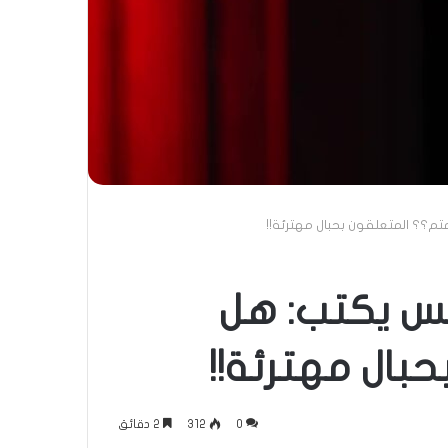
م؟؟ المتعلقون بحبال مهترئة!!
يس يكتب: هل
بال مهترئة!!
0
312
2 دقائق