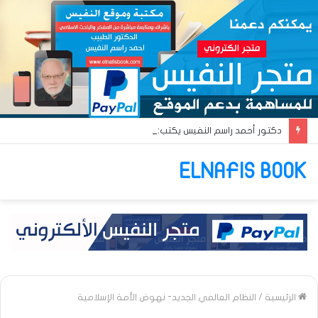
دكتور أحمد راسم النفيس يكتب: جواز عتريس من فؤادة باطل!! وجواز براقش من حُنين فاشل!!
ELNAFIS BOOK
الرئيسية
/
النظام العالمي الجديد- نهوض الأمة الإسلامية