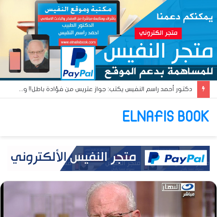
دكتور أحمد راسم النفيس يكتب: جواز عتريس من فؤادة باطل!! وجواز براقش من حُنين فاشل!!
ELNAFIS BOOK