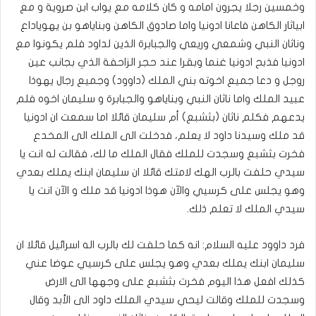
وخمسين رجلا يجرون امامه و كان كلامه مع يواب ابن صروية و مع
ابياثار الكاهن فاعانا ادونيا واما صادوق الكاهن وبناياهو بن يهوياداع
وناثان النبي وشمعي وريعي والجبابرة الذين لداود فلم يكونوا مع
ادونيا فذبح ادونيا غنما وبقرا عند حجر الزاحفة الذي بجانب عين
روجل و دعا جميع اخوته بني الملك (داوود) وجميع رجال يهوذا
عبيد الملك واما ناثان النبي وبناياهو والجبابرة و سليمان اخوه فلم
يدعهم فكلم ناثان (بثشبع) أم سليمان قائلا اما سمعت ان ادونيا
قد ملك وسيدنا داود لا يعلم، فدخلت الى الملك الى المخدع
فخرت بثشبع وسجدت للملك فقال الملك ما لك، فقالت له انت يا
سيدي حلفت بالرب الهك لامتك قائلا ان سليمان ابنك يملك بعدي
وهو يجلس على كرسيي والآن هوذا ادونيا قد ملك و الآن انت يا
سيدي الملك لا تعلم ذلك.
فرد داوود عليه السلام: انه كما حلفت لك بالرب اله اسرائيل قائلا ان
سليمان ابنك يملك بعدي وهو يجلس على كرسيي عوضا عني
كذلك افعل هذا اليوم فخرت بثشبع على وجهها الى الارض
وسجدت للملك وقالت ليحي سيدي الملك داود الى الأبد وقال