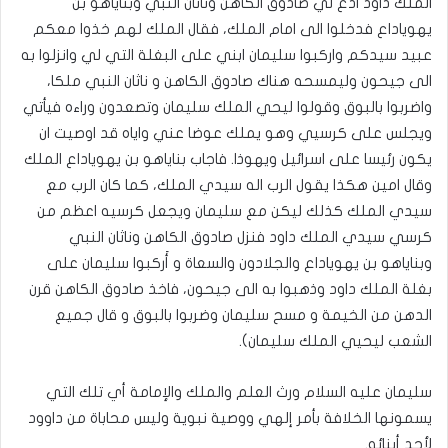
الملك داود ادع لي صادوق الكاهن وناثان النبي وبناياهو بن
يهوياداع فدخلوا الى امام الملك، فقال الملك لهم خذوا معكم
عبيد سيدكم واركبوا سليمان ابني على البغلة التي لي وانزلوا به
الى جيحون وليمسحه هناك صادوق الكاهن و ناثان النبي ملكا،
واضربوا بالبوق وقولوا ليحي الملك سليمان وتصعدون وراءه فيأتي
ويجلس على كرسيي وهو يملك عوضا عني واياه قد اوصيت ان
يكون رئيسا على اسرائيل ويهوذا. فاجاب بناياهو بن يهوياداع الملك
وقال امين هكذا يقول الرب اله سيدي الملك، كما كان الرب مع
سيدي الملك كذلك ليكن مع سليمان ويجعل كرسيه اعظم من
كرسي سيدي الملك داود فنزل صادوق الكاهن وناثان النبي
وبناياهو بن يهوياداع والجلادون والسعاة و أَركبوا سليمان على
بغلة الملك داود وذهبوا به الى جيحون، فاخذ صادوق الكاهن قرن
الدهن من الخيمة و مسح سليمان وضربوا بالبوق و قال جميع
الشعب ليحيي الملك سليمان).
سليمان عليه السلام ورث العلم والملك والإمامة أي تلك التي
يسمونها الخلافة بأمر إلهي ووصية نبوية وليس محاباة من داوود
لأحد أبنائه.