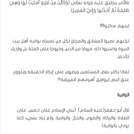
فالأمر ينطبق عليه قوله تعالى (وَكَأَيِّنْ مِنْ قَرْيَةٍ أَمْلَيْتُ لَهَا وَهِيَ
ظَالِمَةٌ ثُمَّ أَخَذْتُهَا وَإِلَيَّ الْمَصِيرُ).
ليتهم سكتوا!!!!.
لكنهم نصبوا المشانق والمجازر لكل من تمسك بولاية أهل بيت
النبوة واعتبروا ذلك مروقا من الدين وخروجا على الملة بل وازدراء
للأديان.
لماذا يكابر بعض المسلمين ويصرون على إنكار الحقيقة ويلوون
عنق النص ليوافق أهواءهم المريضة؟!.
الولاية
قال أبو جعفر(عليه السلام): (بني الإسلام على خمس، على:
الصلاة، والزكاة، والصوم، والحجّ، والولاية، ولم يناد بشيء كما
نودي بالولاية).