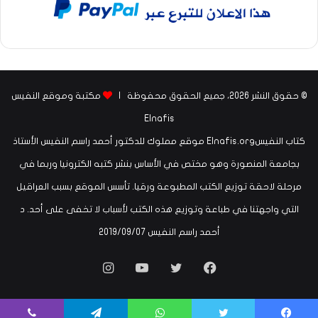
© حقوق النشر 2026، جميع الحقوق محفوظة |
مكتبة وموقع النفيس
Elnafis
كتاب النفيسElnafis.org موقع مملوك للدكتور أحمد راسم النفيس الأستاذ
بجامعة المنصورة وهو مختص في الأساس بنشر كتبه الكترونيا وربما في
مرحلة لاحقة توزيع الكتب المطبوعة ورقيا. تأسس الموقع بسبب العراقيل
التي واجهتنا في طباعة وتوزيع هذه الكتب لأسباب لا تخفى على أحد. د
أحمد راسم النفيس ‏07‏/09‏/2019
فيسبوك
تويتر
يوتيوب
انستقرام