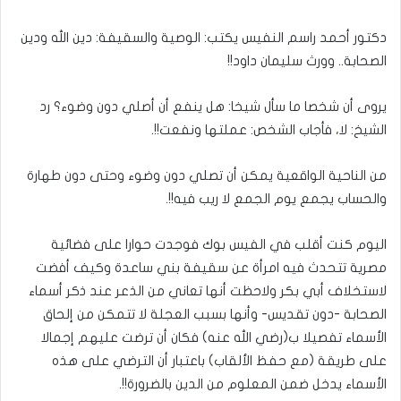
بريدا
إلكترونيا
دكتور أحمد راسم النفيس يكتب: الوصية والسقيفة: دين الله ودين
الصحابة.. وورث سليمان داود!!
يروى أن شخصا ما سأل شيخا: هل ينفع أن أصلي دون وضوء؟ رد
الشيخ: لا، فأجاب الشخص: عملتها ونفعت!!.
من الناحية الواقعية يمكن أن تصلي دون وضوء وحتى دون طهارة
والحساب يجمع يوم الجمع لا ريب فيه!!.
اليوم كنت أقلب في الفيس بوك فوجدت حوارا على فضائية
مصرية تتحدث فيه امرأة عن سقيفة بني ساعدة وكيف أفضت
لاستخلاف أبي بكر ولاحظت أنها تعاني من الذعر عند ذكر أسماء
الصحابة -دون تقديس- وأنها بسبب العجلة لا تتمكن من إلحاق
الأسماء تفصيلا ب(رضي الله عنه) فكان أن ترضت عليهم إجمالا
على طريقة (مع حفظ الألقاب) باعتبار أن الترضي على هذه
الأسماء يدخل ضمن المعلوم من الدين بالضرورة!!.