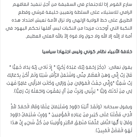
سارع القوم إذا للاجتماع في السقيفة من أجل تنفيذ اتفاقهم
الرامي للاستيلاء على السلطة وتعيين خليفة قرشي وقطع
الطريق على خط الولاية الإلهي ولا تزال الأمة تعيش امتداد هذه
النكبة التي أوجدت مزيدا من النكبات ليس أقلها تحكم اليهود في
أمة لا إلله إلا الله ولا حول ولا قوة إلآ بالله العلي العظيم.
خلافة الأنبياء نظام كوني وليس اجتهادا سياسيا
يقول تعالى: (ذِكْرُ رَحْمَةِ رَبِّكَ عَبْدَهُ زَكَرِيَّا * إِذْ نَادَى رَبَّهُ نِدَاءً خَفِيًّا *
قَالَ رَبِّ إِنِّي وَهَنَ الْعَظْمُ مِنِّي وَاشْتَعَلَ الرَّأْسُ شَيْبًا وَلَمْ أَكُنْ بِدُعَائِكَ
رَبِّ شَقِيًّا *وَإِنِّي خِفْتُ الْمَوَالِيَ مِنْ وَرَائِي وَكَانَتِ امْرَأَتِي عَاقِرًا فَهَبْ
لِي مِنْ لَدُنْكَ وَلِيًّا * يَرِثُنِي وَيَرِثُ مِنْ آَلِ يَعْقُوبَ وَاجْعَلْهُ رَبِّ رَضِيًّا).
ويقول سبحانه: (وَلَقَدْ آَتَيْنَا دَاوُودَ وَسُلَيْمَانَ عِلْمًا وَقَالَا الْحَمْدُ لِلَّهِ
الَّذِي فَضَّلَنَا عَلَى كَثِيرٍ مِنْ عِبَادِهِ الْمُؤْمِنِينَ * وَوَرِثَ سُلَيْمَانُ دَاوُودَ
وَقَالَ يَا أَيُّهَا النَّاسُ عُلِّمْنَا مَنْطِقَ الطَّيْرِ وَأُوتِينَا مِنْ كُلِّ شَيْءٍ إِنَّ هَذَا
لَهُوَ الْفَضْلُ الْمُبِينُ).