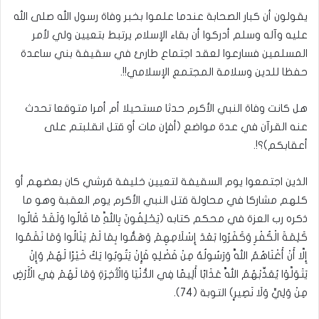
يقولون أن كبار الصحابة عندما علموا بخبر وفاة رسول الله صلى الله
عليه وآله وسلم أدركوا أن بقاء الإسلام يرتبط بتعيين ولي لأمر
المسلمين فسارعوا لعقد اجتماع طارئ في سقيفة بني ساعدة
حفظا للدين وسلامة المجتمع الإسلامي!!.
هل كانت وفاة النبي الأكرم حدثا مستحيلا أم أمرا متوقعا تحدث
عنه القرآن في عدة مواضع (أفإن مات أو قتل انقلبتم على
أعقابكم)؟!.
الذين اجتمعوا يوم السقيفة لتعيين خليفة قرشي كان بعضهم أو
كلهم مشاركا في محاولة قتل النبي الأكرم يوم العقبة وهو ما
ذكره رب العزة في محكم كتابه (يَحْلِفُونَ بِاللَّهِ مَا قَالُوا وَلَقَدْ قَالُوا
كَلِمَةَ الْكُفْرِ وَكَفَرُوا بَعْدَ إِسْلَامِهِمْ وَهَمُّوا بِمَا لَمْ يَنَالُوا وَمَا نَقَمُوا
إِلَّا أَنْ أَغْنَاهُمُ اللَّهُ وَرَسُولُهُ مِنْ فَضْلِهِ فَإِنْ يَتُوبُوا يَكُ خَيْرًا لَهُمْ وَإِنْ
يَتَوَلَّوْا يُعَذِّبْهُمُ اللَّهُ عَذَابًا أَلِيمًا فِي الدُّنْيَا وَالْآَخِرَةِ وَمَا لَهُمْ فِي الْأَرْضِ
مِنْ وَلِيٍّ وَلَا نَصِيرٍ) التوبة (74).