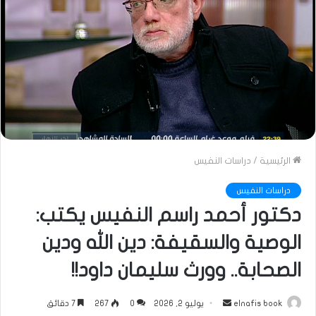
الرئيسية
/
دراسات النفيس
دراسات النفيس
دكتور أحمد راسم النفيس يكتب:
الوصية والسقيفة: دين الله ودين
الصحابة.. وورث سليمان داود!!
أرسل
elnafis book
يوليو 2, 2026
0
267
7 دقائق