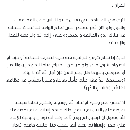
القرآن!!.
الأرض هي المساحة التي يعيش عليها الناس ضمن المجتمعات
والدول ولو كان الأمر مقتصرا على تعلم الزراعة لما تحدث سبحانه
عن هلاك الدول الظالمة والمتمردة على إرادة الله والرافضة للعدل
والإنصاف.
الدين إذا نظام كوني لم تترك فيه حرية التصرف لجماعة أو حزب أو
لاجتهاد بشري حتى ولو كان حق الاختراع متاحا للمهاجرين والأنصار
أو لغيرهم، ومهما طال بهم الزمن فإن أجل الله آت لا يؤخر
(وَسَيَنْتَقِمُ اللَّهُ مِمَّنْ ظَلَمَ مَأْكَلًا بِمَأْكَلٍ وَمَشْرَباً بِمَشْرَبٍ مِنْ مَطَاعِمِ
الْعَلْقَمِ وَمَشَارِبِ الصَّبِر).
أن تصلي بغير وضوء أو تحاد الله ورسوله وتخترع نظاما سياسيا
تفرضه على الناس ثم تسمي ذلك خلافة إسلامية ثم تكذب على
الله وتقول أن الرسول لم يوص لأحد رغم أنه نودي بالولاية للإمام
علي جهرا وإسرارا ثم تزعم أنها نفعت مثل صلاتك فاقدة الأركان