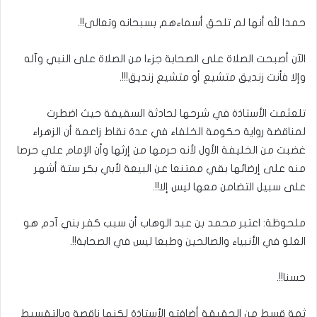
حمدا لله أنها لم تلحق أسماءهم بسبحانه وتعالى!!.
الآن أصبحت الصلاة على الصحابة جزءا من الصلاة على النبي وآله
وإلا فأنت زنديق متشيع أو متشيع زنديق!!!.
تلعثمت الأستاذة في شرحها لحادثة السقيفة حيث اضطرت
لمناقضة رواية حكومة الخلفاء في عدة نقاط زاعمة أن الزهراء
غضبت من الخليفة الأول لأنه حرمها من إرثها وأن الإمام علي حرصا
منه على إرضائها بقي ممتنعا عن البيعة لأبي بكر ستة أشهر
على سبيل التضامن معها ليس إلا!!.
ملحوظة: اعتبر محمد بن عبد الوهاب أن سبب كفر بني آدم هو
الغلو في الأنبياء والصالحين وطبعا ليس في الصحابة!!.
حسنا!!.
ثمة قسط من الحقيقة أضافته الأستاذة لكنها ناقصة وبالتقسيط