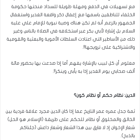
مع تسهيلات في الدفع ومهلة طويلة للسداد منحتها حكومة
الخلفاء للناطقين باسمها مع إغفال ذكر واقعة الغدير واستغفال
الجمهور بالزعم أنه لم تكن هناك وصية نبوية للإمام علي عليه
السلام بل إشارة لأبي بكر عبر استخلافه في الصلاة بالناس وغير
ذلك من الأساطير التي اعتادت السلطات الأموية والبعثية والقومية
والاشتراكية على ترويجها!!.
معلوم أن كل لبيب بالإشارة يفهم أما إذا صدعت بها بحضور مائة
ألف صحابي يوم الغدير إذا به يأبى وينكر!!.
الدين: نظام حكم أو نظام كون؟
ثمة جدل عمره عمر التاريخ عما إذا كان الدين مجرد علاقة فردية بين
الخالق والمخلوق أو نظام للحكم على طريقة (الإسلام هو الحل)
شعار الإخوان إذ لا فارق بين هذا الشعار وشعار داعش (جئناكم
بالذبح).