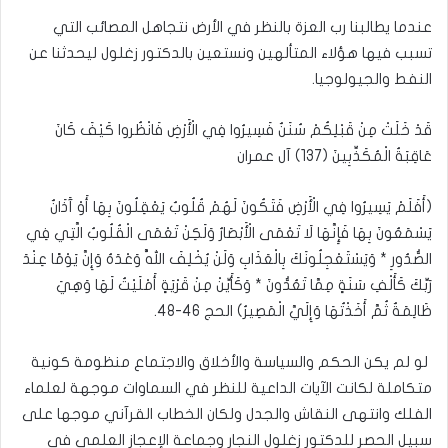
عندما يطالبنا رب العزة بالنظر في الأرض نتجاهل المصائب التي
تسبب فيها هؤلاء المتألهين ونستعين بالدكتور زغلول ليحدثنا عن
النفط والجيولوجيا.
قَدْ خَلَتْ مِنْ قَبْلِكُمْ سُنَنٌ فَسِيرُوا فِي الْأَرْضِ فَانْظُروا كَيْفَ كَانَ
عَاقِبَةُ الْمُكَذِّبِينَ (137) آل عمران
(أَفَلَمْ يَسِيرُوا فِي الْأَرْضِ فَتَكُونَ لَهُمْ قُلُوبٌ يَعْقِلُونَ بِهَا أَوْ آَذَانٌ
يَسْمَعُونَ بِهَا فَإِنَّهَا لَا تَعْمَى الْأَبْصَارُ وَلَكِنْ تَعْمَى الْقُلُوبُ الَّتِي فِي
الصُّدُورِ * وَيَسْتَعْجِلُونَكَ بِالْعَذَابِ وَلَنْ يُخْلِفَ اللَّهُ وَعْدَهُ وَإِنَّ يَوْمًا عِنْدَ
رَبِّكَ كَأَلْفِ سَنَةٍ مِمَّا تَعُدُّونَ * وَكَأَيِّنْ مِنْ قَرْيَةٍ أَمْلَيْتُ لَهَا وَهِيَ
ظَالِمَةٌ ثُمَّ أَخَذْتُهَا وَإِلَيَّ الْمَصِيرُ) الحج 46-48.
لو لم يكن الحكم والسياسة والأخلاق والاجتماع منظومة كونية
متكاملة لكانت الآيات الداعية للنظر في السماوات موجهة لعلماء
الفلك وانتهى النقاش والجدل ولكان الخطاب القرآني موجها على
سبيل الحصر للدكتور زغلول النجار وجماعة الإعجاز العلمي في