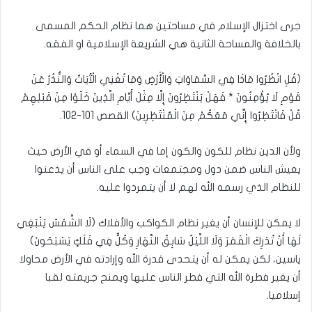
جرى اختزال الإسلام في مساحتين هما نظام الحكم المسمى
بالخلافة والمساحة الثانية هي الشريعة الإسلامية او الفقه.
(قُلِ انْظُرُوا مَاذَا فِي السَّمَاوَاتِ وَالْأَرْضِ وَمَا تُغْنِي الْآَيَاتُ وَالنُّذُرُ عَنْ
قَوْمٍ لَا يُؤْمِنُونَ * فَهَلْ يَنْتَظِرُونَ إِلَّا مِثْلَ أَيَّامِ الَّذِينَ خَلَوْا مِنْ قَبْلِهِمْ
قُلْ فَانْتَظِرُوا إِنِّي مَعَكُمْ مِنَ الْمُنْتَظِرِينَ) القصص 101-102.
ولأن الدين نظام للكون والكون إما في السماء أو في الأرض حيث
يعيش الناس ضمن دول ومجتمعات وجب على الناس أن يذعنوا
للنظام الذي رسمه الله لهم لا أن يتمردوا عليه.
لا يمكن للإنسان أن يغير نظام الكواكب والأفلاك (لَا الشَّمْسُ يَنْبَغِي
لَهَا أَنْ تُدْرِكَ الْقَمَرَ وَلَا اللَّيْلُ سَابِقُ النَّهَارِ وَكُلٌّ فِي فَلَكٍ يَسْبَحُونَ)
ياسين، لكن يمكن له أن يتحدى قدرة الله وإرادته في الأرض محاولا
أن يغير فطرة الله التي فطر الناس عليها ويمنح جريمته لقبا
إسلاميا.