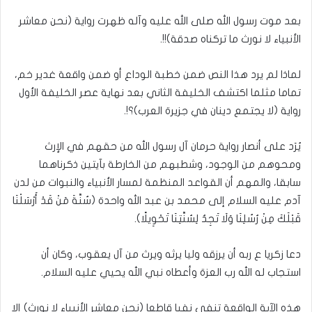
بعد موت رسول الله صلى الله عليه وآله ظهرت رواية (نحن معاشر
الأنبياء لا نورث ما تركناه صدقة)!!.
لماذا لم يرد هذا النص ضمن خطبة الوداع أو ضمن واقعة غدير خم،
تماما مثلما اكتشف الخليفة الثاني بعد نهاية عصر الخليفة الأول
رواية (لا يجتمع دينان في جزيرة العرب)؟!.
يُرَد على أنصار رواية حرمان آل رسول الله من حقهم في الإرث
ومحوهم من الوجود، وشطبهم من الخارطة بآيتين ذكرناهما
سابقا، والمهم أن القواعد المنظمة لمسار الأنبياء والنبوات من لدن
آدم عليه السلام إلى محمد بن عبد الله واحدة (سُنَّةَ مَنْ قَدْ أَرْسَلْنَا
قَبْلَكَ مِنْ رُسُلِنَا وَلَا تَجِدُ لِسُنَّتِنَا تَحْوِيلًا).
دعا زكريا ع ربه أن يرزقه وليا يرثه ويرث من آل يعقوب، وكان أن
استجاب له الله رب العزة وأعطاه نبي الله يحيي عليه السلام.
هذه الآية الواقعة تنفي نفيا قاطعا (نحن معاشر الأنبياء لا نورث) إلا