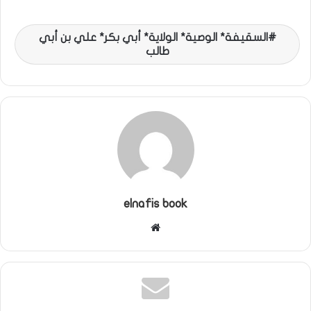
السقيفة* الوصية* الولاية* أبي بكر* علي بن أبي
طالب
elnafis book
موقع
الويب