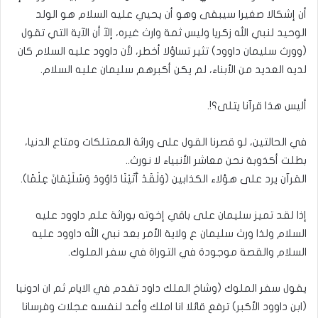
أن إشكالا صغيرا سيبقى وهو أن يحيي عليه السلام هو الولد
الوحيد لنبي الله زكريا وليس ثمة وارث غيره، إلآ أن الآية التي تقول
(وورث سليمان داوود) تثير تساؤلا أخطر، لأن داوود عليه السلام كان
لديه العديد من الأبناء، لم يكن أكبرهم سليمان عليه السلام.
أليس هذا قرآنا يتلى؟!.
في الحالتين، لو قصرنا القول على وراثة الممتلكات ومتاع الدنيا،
بطلت أكذوبة نحن معاشر الأنبياء لا نورث..
القرآن يرد على هؤلاء الكذابين (وَلَقَدْ آَتَيْنَا دَاوُودَ وَسُلَيْمَانَ عِلْمًا).
إذا لقد تميز سليمان على باقي إخوته بوراثة علم داوود عليه
السلام ولذا ورث سليمان ع ولاية الأمر بعد نبي الله داوود عليه
السلام والقصة موجودة في التوراة في سفر الملوك.
يقول سفر الملوك (وشاخ الملك داود تقدم في الايام ثم ان ادونيا
(ابن داوود الأكبر) ترفع قائلا انا املك وأعد لنفسه عجلات وفرسانا